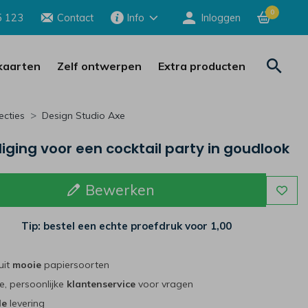
0
5 123
Contact
Info
Inloggen
aarten
Zelf ontwerpen
Extra producten
ecties
Design Studio Axe
iging voor een cocktail party in goudlook
Bewerken
Tip: bestel een echte proefdruk voor
1,00
uit
mooie
papiersoorten
e, persoonlijke
klantenservice
voor vragen
le
levering