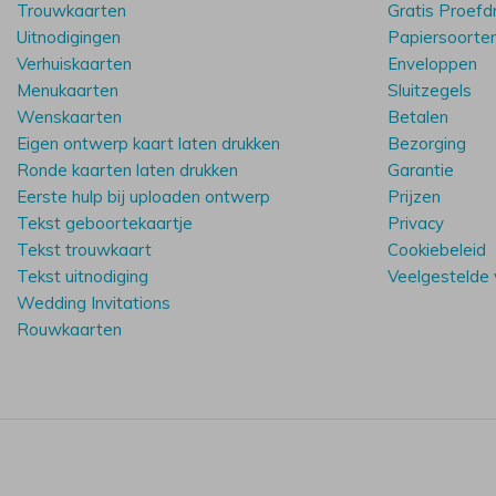
Trouwkaarten
Gratis Proefd
Uitnodigingen
Papiersoorte
Verhuiskaarten
Enveloppen
Menukaarten
Sluitzegels
Wenskaarten
Betalen
Eigen ontwerp kaart laten drukken
Bezorging
Ronde kaarten laten drukken
Garantie
Eerste hulp bij uploaden ontwerp
Prijzen
Tekst geboortekaartje
Privacy
Tekst trouwkaart
Cookiebeleid
Tekst uitnodiging
Veelgestelde
Wedding Invitations
Rouwkaarten