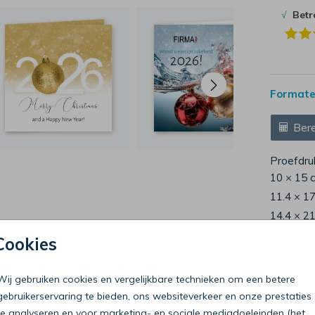
√
Bet
Formaten
Bere
Proefdru
10 × 15 
11.4 × 1
14.4 × 2
Envelop
Cookies
Wij gebruiken cookies en vergelijkbare technieken om een betere
gebruikerservaring te bieden, ons websiteverkeer en onze prestaties
te analyseren en voor marketing- en sociale mediadoeleinden (het