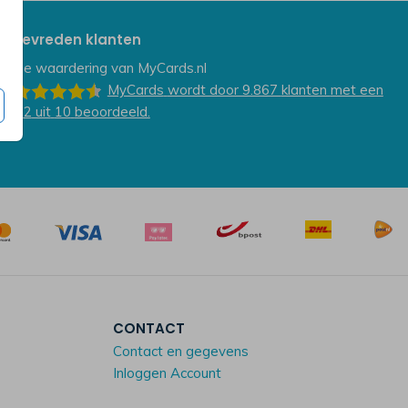
Tevreden klanten
De waardering van
MyCards.nl
MyCards
wordt door 9.867
klanten
met een
9.2
uit
10
beoordeeld.
CONTACT
Contact en gegevens
Inloggen Account