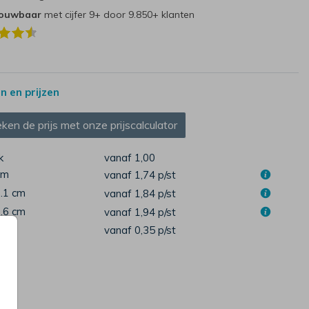
rouwbaar
met cijfer 9+ door 9.850+ klanten
 en prijzen
ken de prijs met onze prijscalculator
k
vanaf 1,00
cm
vanaf 1,74
p/st
7.1 cm
vanaf 1,84
p/st
1.6 cm
vanaf 1,94
p/st
pen
vanaf 0,35
p/st