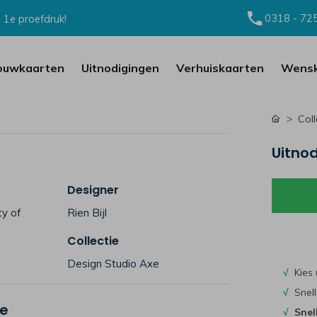
0318 - 72
 1e proefdruk!
ouwkaarten
Uitnodigingen
Verhuiskaarten
Wensk
Coll
Uitnod
Designer
ty of
Rien Bijl
Collectie
Design Studio Axe
√
Kies 
√
Snell
je
√
Snel