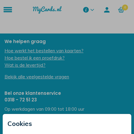
0
We helpen graag
Hoe werkt het bestellen van kaarten?
Hoe bestel ik een proefdruk?
Wat is de levertijd?
Bekijk alle veelgestelde vragen
Bel onze klantenservice
0318 - 72 51 23
Op werkdagen van 09:00 tot 18:00 uur
Mailen mag ook:
klantenservice@mycards.nl
Cookies