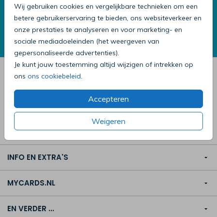
Tevreden klanten
Wij gebruiken cookies en vergelijkbare technieken om een
betere gebruikerservaring te bieden, ons websiteverkeer en
De waardering van
MyCards.nl
onze prestaties te analyseren en voor marketing- en
MyCards
wordt door 9.867
klanten
met een
sociale mediadoeleinden (het weergeven van
9.2
uit
10
beoordeeld.
gepersonaliseerde advertenties).
Je kunt jouw toestemming altijd wijzigen of intrekken op
Maak de mooiste complete kaart op MyCards.nl
ons
ons cookiebeleid
.
Accepteren
Weigeren
KAARTEN MAKEN
INFO EN EXTRA'S
MYCARDS.NL
EN VERDER ...