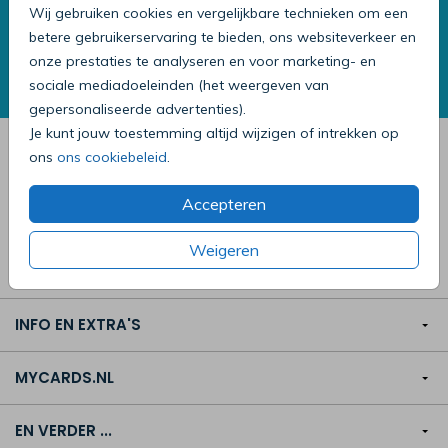
Tevreden klanten
Wij gebruiken cookies en vergelijkbare technieken om een
betere gebruikerservaring te bieden, ons websiteverkeer en
De waardering van
MyCards.nl
onze prestaties te analyseren en voor marketing- en
MyCards
wordt door 9.867
klanten
met een
sociale mediadoeleinden (het weergeven van
9.2
uit
10
beoordeeld.
gepersonaliseerde advertenties).
Je kunt jouw toestemming altijd wijzigen of intrekken op
Maak de mooiste complete kaart op MyCards.nl
ons
ons cookiebeleid
.
Accepteren
Weigeren
KAARTEN MAKEN
INFO EN EXTRA'S
MYCARDS.NL
EN VERDER ...