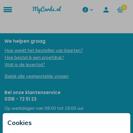
0
We helpen graag
Hoe werkt het bestellen van kaarten?
Hoe bestel ik een proefdruk?
Wat is de levertijd?
Bekijk alle veelgestelde vragen
Bel onze klantenservice
0318 - 72 51 23
Op werkdagen van 09:00 tot 18:00 uur
Mailen mag ook:
klantenservice@mycards.nl
Cookies