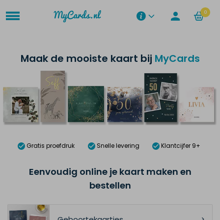
0
Maak de mooiste kaart bij
MyCards
Gratis proefdruk
Snelle levering
Klantcijfer 9+
Eenvoudig online je kaart maken en
bestellen
Geboortekaartjes