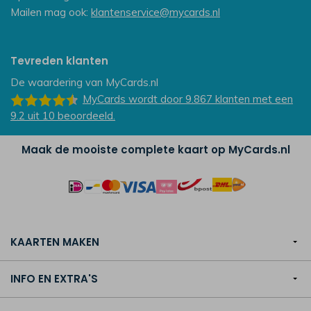
Mailen mag ook:
klantenservice@mycards.nl
Tevreden klanten
De waardering van
MyCards.nl
MyCards
wordt door 9.867
klanten
met een
9.2
uit
10
beoordeeld.
Maak de mooiste complete kaart op MyCards.nl
KAARTEN MAKEN
INFO EN EXTRA'S