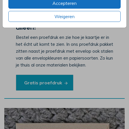
Accepteren
Weigeren
Onze gratis proefdruk komt niet
alleen!
Bestel een proefdruk en zie hoe je kaartje er in
het écht uit komt te zien. In ons proefdruk pakket
zitten naast je proefdruk met envelop ook stalen
van alle envelopkleuren en papiersoorten. Zo kun
je thuis al onze materialen bekijken.
Gratis proefdruk