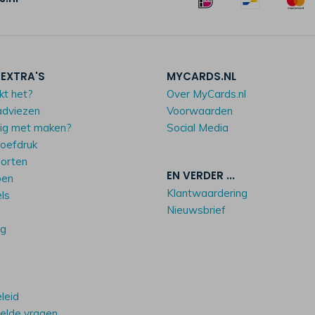
 EXTRA'S
MYCARDS.NL
kt het?
Over MyCards.nl
adviezen
Voorwaarden
dig met maken?
Social Media
roefdruk
oorten
EN VERDER ...
pen
Klantwaardering
els
Nieuwsbrief
ng
leid
elde vragen