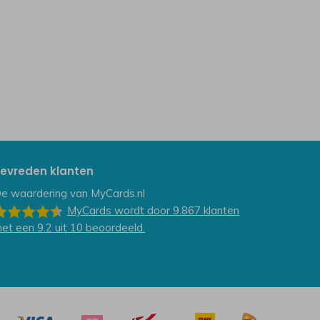
evreden klanten
e waardering van
MyCards.nl
MyCards
wordt door 9.867
klanten
et een
9.2
uit
10
beoordeeld.