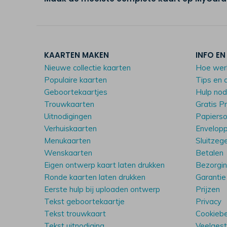
KAARTEN MAKEN
INFO EN
Nieuwe collectie kaarten
Hoe wer
Populaire kaarten
Tips en 
Geboortekaartjes
Hulp no
Trouwkaarten
Gratis P
Uitnodigingen
Papiers
Verhuiskaarten
Envelop
Menukaarten
Sluitzeg
Wenskaarten
Betalen
Eigen ontwerp kaart laten drukken
Bezorgi
Ronde kaarten laten drukken
Garantie
Eerste hulp bij uploaden ontwerp
Prijzen
Tekst geboortekaartje
Privacy
Tekst trouwkaart
Cookiebe
Tekst uitnodiging
Veelgest