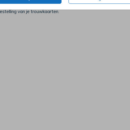
daarbij een proefsetje met alle mogelijke papiersoorten en env
bestelling van je trouwkaarten.