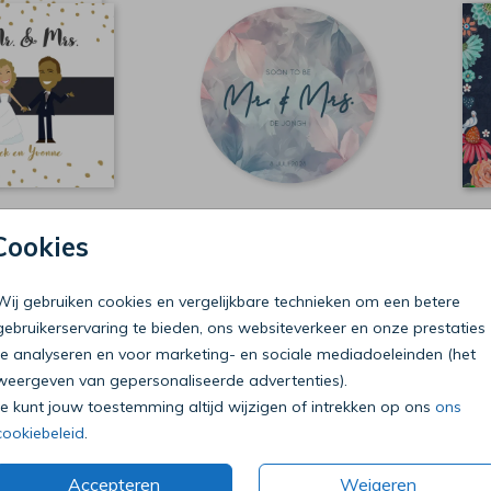
EZELF TEKENEN
BIJZONDERE VORM
Cookies
Wij gebruiken cookies en vergelijkbare technieken om een betere
gebruikerservaring te bieden, ons websiteverkeer en onze prestaties
te analyseren en voor marketing- en sociale mediadoeleinden (het
lle soorten en stijlen trouwkaarten >
weergeven van gepersonaliseerde advertenties).
Je kunt jouw toestemming altijd wijzigen of intrekken op ons
ons
cookiebeleid
.
MyCards.nl voor je mr. en mrs. trouwkaart.
weten dat je gemaakte mr & mrs trouwkaarten helemaal naar wen
Accepteren
Weigeren