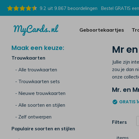
9.2
uit
9.867
beoordelingen
Bestel GRATIS een
Geboortekaartjes
Tr
Mr en
Maak een keuze:
Trouwkaarten
Jullie zijn 
zou je dan n
- Alle trouwkaarten
onze collect
- Trouwkaarten sets
Mr. en 
- Nieuwe trouwkaarten
GRATIS
1
- Alle soorten en stijlen
- Zelf ontwerpen
Filters
Populaire soorten en stijlen
…
items