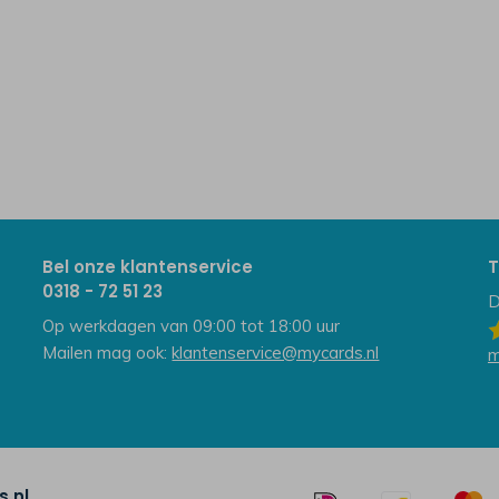
Bel onze klantenservice
T
0318 - 72 51 23
D
Op werkdagen van 09:00 tot 18:00 uur
Mailen mag ook:
klantenservice@mycards.nl
m
.nl