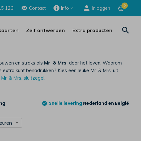
0
25 123
Contact
Info
Inloggen
aarten
Zelf ontwerpen
Extra producten
trouwen en straks als
Mr. & Mrs.
door het leven. Waarom
 extra kunt benadrukken? Kies een leuke Mr. & Mrs. uit
e
Mr. & Mrs. sluitzegel.
ing
Snelle levering
Nederland en België
leuren