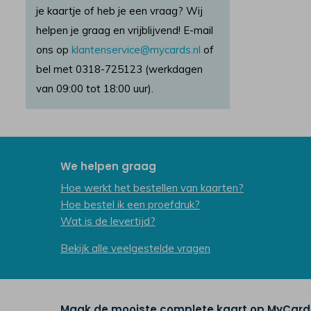
je kaartje of heb je een vraag? Wij
helpen je graag en vrijblijvend! E-mail
ons op
klantenservice@mycards.nl
of
bel met 0318-725123 (werkdagen
van 09:00 tot 18:00 uur).
We helpen graag
Hoe werkt het bestellen van kaarten?
Hoe bestel ik een proefdruk?
Wat is de levertijd?
Bekijk alle veelgestelde vragen
Maak de mooiste complete kaart op MyCards