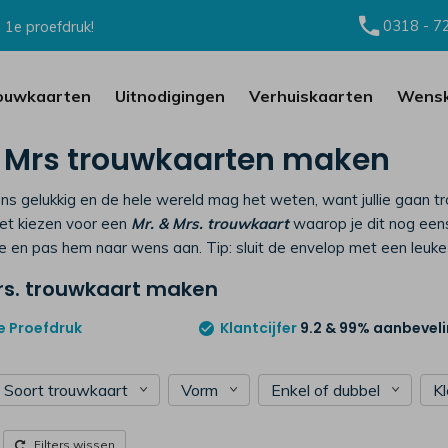
0318 - 7
 1e proefdruk!
ouwkaarten
Uitnodigingen
Verhuiskaarten
Wensk
 Mrs trouwkaarten maken
intens gelukkig en de hele wereld mag het weten, want jullie gaan 
iet kiezen voor een
Mr. & Mrs. trouwkaart
waarop je dit nog eens
ie en pas hem naar wens aan. Tip: sluit de envelop met een leuk
Mrs. trouwkaart maken
e
Proefdruk
Klantcijfer
9.2
& 99% aanbevel
Soort trouwkaart
Vorm
Enkel of dubbel
K
Filters wissen