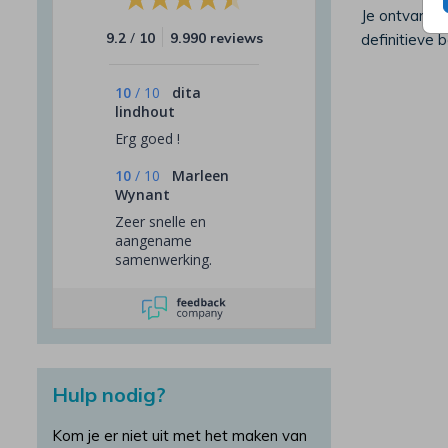
Je ontvangt 
/
9.2
10
9.990 reviews
definitieve 
10
/
10
dita
lindhout
Erg goed !
10
/
10
Marleen
Wynant
Zeer snelle en
aangename
samenwerking.
Professioneel en
netjes. Zeker een
aanrader.
Hulp nodig?
Kom je er niet uit met het maken van