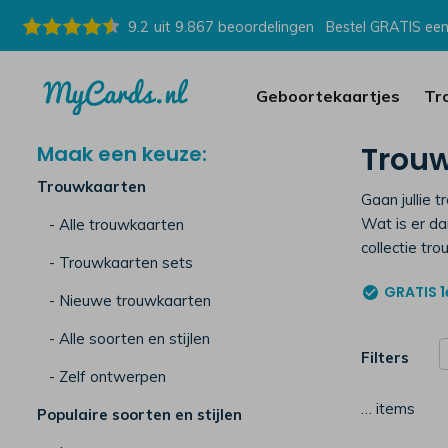
9.2
uit
9.867
beoordelingen
Bestel GRATIS een
Geboortekaartjes
Tr
Trouw
Maak een keuze:
Trouwkaarten
Gaan jullie 
Wat is er d
- Alle trouwkaarten
collectie tr
- Trouwkaarten sets
GRATIS
1
- Nieuwe trouwkaarten
- Alle soorten en stijlen
Filters
- Zelf ontwerpen
…
items
Populaire soorten en stijlen