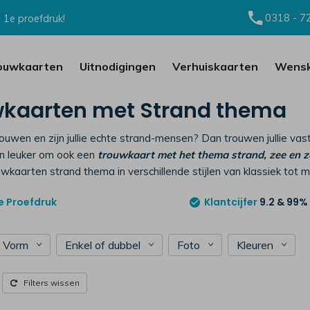
0318 - 7
 1e proefdruk!
ouwkaarten
Uitnodigingen
Verhuiskaarten
Wensk
kaarten met Strand thema
trouwen en zijn jullie echte strand-mensen? Dan trouwen jullie v
an leuker om ook een
trouwkaart met het thema strand, zee en 
ouwkaarten strand thema in verschillende stijlen van klassiek to
e
Proefdruk
Klantcijfer
9.2
& 99%
Vorm
Enkel of dubbel
Foto
Kleuren
Filters wissen