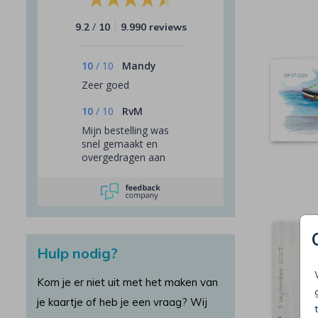
/
9.2
10
9.990 reviews
10
/
10
Mandy
Zeer goed
10
/
10
RvM
Mijn bestelling was
snel gemaakt en
overgedragen aan
PostNL. Helaas heb
ik van PostNL geen
T&T gekregen. De
klantenservice van
MyCards heeft snel
gereageerd op mijn
Hulp nodig?
vraag waar het
pakket bleef.
(PostNL heeft mij
Kom je er niet uit met het maken van
niet laten weten dat
je kaartje of heb je een vraag? Wij
zij een "herroutering"