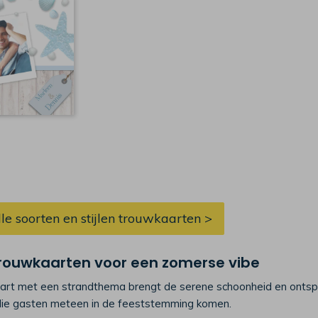
lle soorten en stijlen trouwkaarten >
trouwkaarten voor een zomerse vibe
rt met een strandthema brengt de serene schoonheid en ontspann
llie gasten meteen in de feeststemming komen.