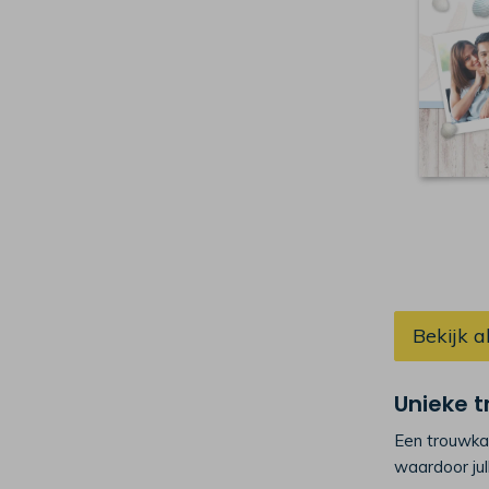
Bekijk a
Unieke 
Een trouwkaa
waardoor ju