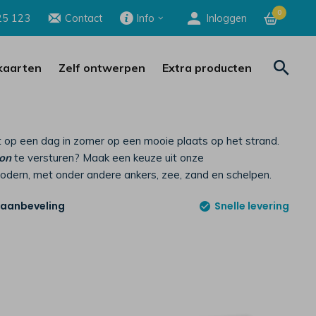
0
25 123
Contact
Info
Inloggen
aarten
Zelf ontwerpen
Extra producten
ast op een dag in zomer op een mooie plaats op het strand.
zon
te versturen? Maak een keuze uit onze
t modern, met onder andere ankers, zee, zand en schelpen.
 aanbeveling
Snelle levering