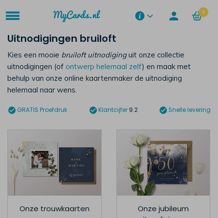
0
Uitnodigingen bruiloft
Kies een mooie
bruiloft uitnodiging
uit onze collectie
uitnodigingen (of
ontwerp helemaal zelf
) en maak met
behulp van onze online kaartenmaker de uitnodiging
helemaal naar wens.
GRATIS
Proefdruk
Klantcijfer
9.2
Snelle levering
Onze trouwkaarten
Onze jubileum