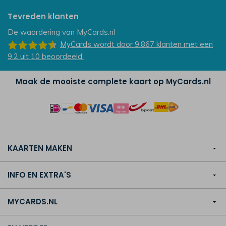
Tevreden klanten
De waardering van
MyCards.nl
MyCards
wordt door 9.867
klanten
met een
9.2
uit
10
beoordeeld.
Maak de mooiste complete kaart op MyCards.nl
KAARTEN MAKEN
INFO EN EXTRA'S
MYCARDS.NL