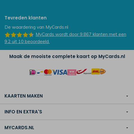
Tevreden klanten
De waardering van
MyCards.nl
MyCards
wordt door 9.867
klanten
met een
9.2
uit
10
beoordeeld.
Maak de mooiste complete kaart op MyCards.nl
KAARTEN MAKEN
INFO EN EXTRA'S
MYCARDS.NL