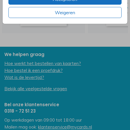
Weigeren
We helpen graag
Hoe werkt het bestellen van kaarten?
Hoe bestel ik een proefdruk?
Wat is de levertijd?
Bekijk alle veelgestelde vragen
Bel onze klantenservice
0318 - 72 51 23
Op werkdagen van 09:00 tot 18:00 uur
Mailen mag ook:
klantenservice@mycards.nl