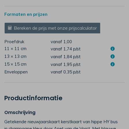
Formaten en prijzen
Bereken de prijs met onze prijscalculator
Proefdruk
vanaf 1,00
11 × 11 cm
vanaf 1,74
p/st
13 × 13 cm
vanaf 1,84
p/st
15 × 15 cm
vanaf 1,95
p/st
Enveloppen
vanaf 0,35
p/st
Productinformatie
Omschrijving
Getekende nieuwjaarskaart kerstkaart van hippe HY bus
in champagne kleur door Anet van de Vorst. Met blauwe