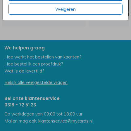
Weigeren
We helpen graag
Hoe werkt het bestellen van kaarten?
Hoe bestel ik een proefdruk?
Wat is de levertijd?
Bekijk alle veelgestelde vragen
Bel onze klantenservice
0318 - 72 51 23
Op werkdagen van 09:00 tot 18:00 uur
Mailen mag ook:
klantenservice@mycards.nl