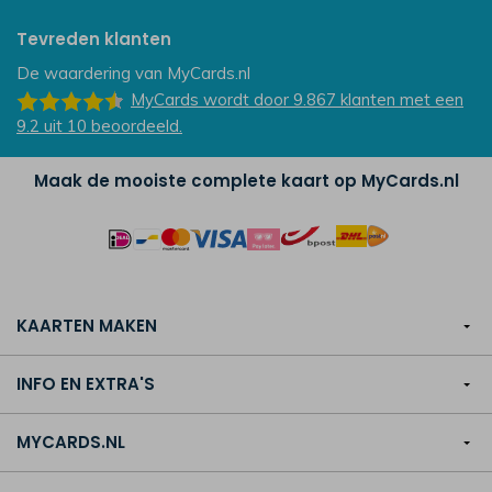
Tevreden klanten
De waardering van
MyCards.nl
MyCards
wordt door 9.867
klanten
met een
9.2
uit
10
beoordeeld.
Maak de mooiste complete kaart op MyCards.nl
KAARTEN MAKEN
INFO EN EXTRA'S
MYCARDS.NL