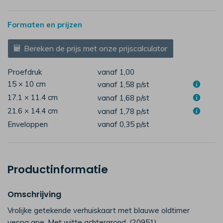
Formaten en prijzen
Bereken de prijs met onze prijscalculator
Proefdruk
vanaf 1,00
15 × 10 cm
vanaf 1,58
p/st
17.1 × 11.4 cm
vanaf 1,68
p/st
21.6 × 14.4 cm
vanaf 1,78
p/st
Enveloppen
vanaf 0,35
p/st
Productinformatie
Omschrijving
Vrolijke getekende verhuiskaart met blauwe oldtimer
vespa ape. Met witte achtergrond. (20951)