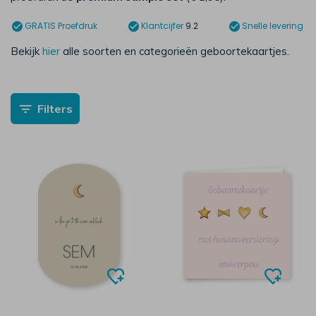
GRATIS
Proefdruk
Klantcijfer
9.2
Snelle levering
Bekijk
hier
alle soorten en categorieën geboortekaartjes.
Filters